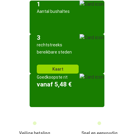
1
Aantal bushaltes
3
rechtstreeks
bereikbare steden
Kaart
Goedkoopste rit
vanaf 5,48 €
Veilige betaling
Snel en eenvoudig