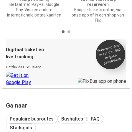
Betaal met PayPal, Google
reserveren
Pay, Visa en andere
Koop je tickets online, via
internationale betaalkaarten
onze app of in een shop van
Flix
Vertrou
wd door
Digitaal ticket en
meer dan 500
miljoen
live tracking
passagiers
Ontdek de FlixBus-app
Ga naar
Populaire busroutes
Bushaltes
FAQ
Stadsgids