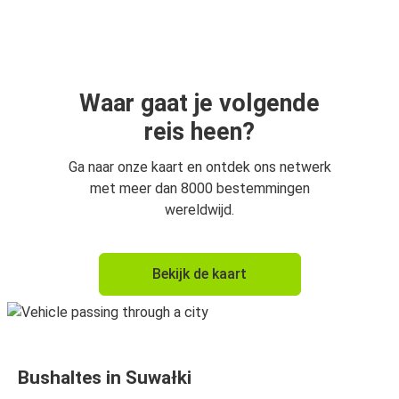
Kaunas
Suwałki
Vilnius
Suwałki
Waar gaat je volgende
reis heen?
Ełk
Suwałki
Ga naar onze kaart en ontdek ons netwerk
met meer dan 8000 bestemmingen
Suwałki
wereldwijd.
Ełk
Bekijk de kaart
Bushaltes in Suwałki