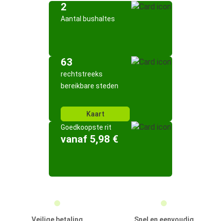
2
Aantal bushaltes
63
rechtstreeks
bereikbare steden
Kaart
Goedkoopste rit
vanaf 5,98 €
Veilige betaling
Snel en eenvoudig