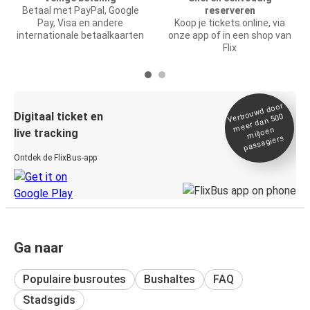
Betaal met PayPal, Google
reserveren
Pay, Visa en andere
Koop je tickets online, via
internationale betaalkaarten
onze app of in een shop van
Flix
Vertrou
wd door
Digitaal ticket en
meer dan 500
miljoen
live tracking
passagiers
Ontdek de FlixBus-app
Ga naar
Populaire busroutes
Bushaltes
FAQ
Stadsgids