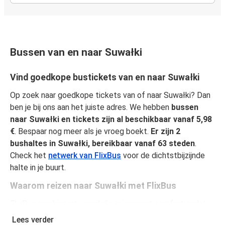
Bussen van en naar Suwałki
Vind goedkope bustickets van en naar Suwałki
Op zoek naar goedkope tickets van of naar Suwałki? Dan
ben je bij ons aan het juiste adres. We hebben
bussen
naar Suwałki en tickets zijn al beschikbaar vanaf 5,98
€
. Bespaar nog meer als je vroeg boekt.
Er zijn 2
bushaltes in Suwałki, bereikbaar vanaf 63 steden
.
Check het
netwerk van FlixBus
voor de dichtstbijzijnde
halte in je buurt.
Waarom reizen naar Suwałki met FlixBus
FlixBus combineert voordelig reizen met comfort zodat
passagiers van een unieke reiservaring kunnen genieten.
Lees verder