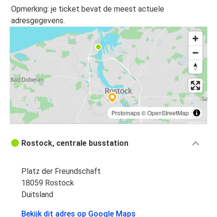
Rostock
Opmerking: je ticket bevat de meest actuele
Szczecin
adresgegevens.
Rostock
Lübeck
Rostock
Amsterdam
Amsterdam
Protomaps
©
OpenStreetMap
Rostock
Rostock, centrale busstation
Nykøbing Falster
Rostock
Platz der Freundschaft
Rostock
18059 Rostock
Nykøbing Falster
Duitsland
Bekijk dit adres op Google Maps
Rostock