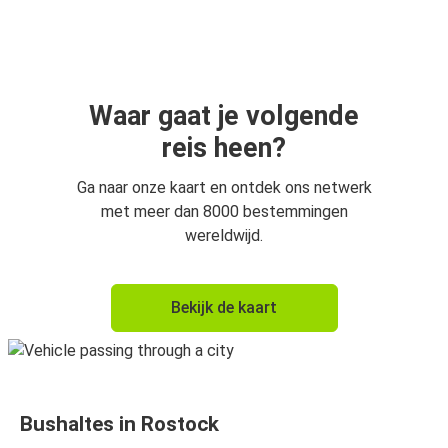
Rostock
Hamburg
Hamburg
Rostock
Waar gaat je volgende
reis heen?
Rostock
Malmö
Ga naar onze kaart en ontdek ons netwerk
met meer dan 8000 bestemmingen
Szczecin
wereldwijd.
Rostock
Malmö
Bekijk de kaart
Rostock
Lübeck
Rostock
Bushaltes in Rostock