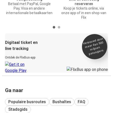
Betaal met PayPal, Google
reserveren
Pay, Visa en andere
Koop je tickets online, via
internationale betaalkaarten
onze app of in een shop van
Flix
Vertrou
wd door
Digitaal ticket en
meer dan 500
miljoen
live tracking
passagiers
Ontdek de FlixBus-app
Ga naar
Populaire busroutes
Bushaltes
FAQ
Stadsgids