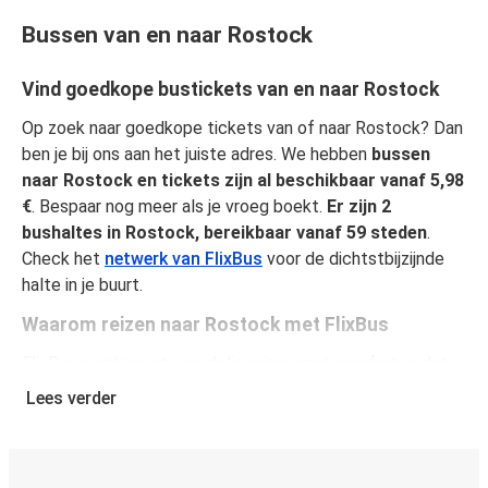
Bussen van en naar Rostock
Vind goedkope bustickets van en naar Rostock
Op zoek naar goedkope tickets van of naar Rostock? Dan
ben je bij ons aan het juiste adres. We hebben
bussen
naar Rostock en tickets zijn al beschikbaar vanaf 5,98
€
. Bespaar nog meer als je vroeg boekt.
Er zijn 2
bushaltes in Rostock, bereikbaar vanaf 59 steden
.
Check het
netwerk van FlixBus
voor de dichtstbijzijnde
halte in je buurt.
Waarom reizen naar Rostock met FlixBus
FlixBus combineert voordelig reizen met comfort zodat
passagiers van een unieke reiservaring kunnen genieten.
Lees verder
Reis comfortabel van of naar Rostock en geniet van onze
faciliteiten aan boord, zoals gratis Wi-Fi en
stopcontacten. Je kunt je favoriete stoel selecteren