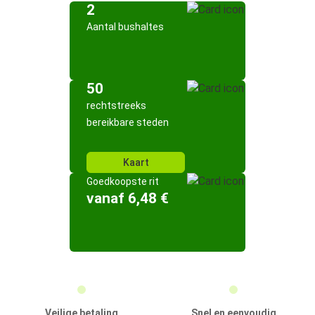
2
Aantal bushaltes
50
rechtstreeks
bereikbare steden
Kaart
Goedkoopste rit
vanaf 6,48 €
Veilige betaling
Snel en eenvoudig