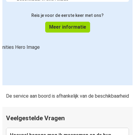
Eindhoven
Reis je voor de eerste keer met ons?
Eindhoven
Meer informatie
Rostock
Rostock
Münster
Rostock
Malmö
Münster
Rostock
De service aan boord is afhankelijk van de beschikbaarheid
Rostock
Venlo
Veelgestelde Vragen
Rostock