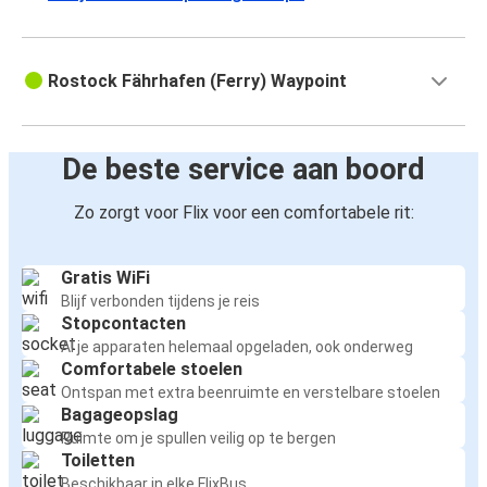
Den Haag
Den Haag
Rostock Fährhafen (Ferry) Waypoint
Rostock
Rostock
De beste service aan boord
Groningen
Zo zorgt voor Flix voor een comfortabele rit:
Groningen
Rostock
Gratis WiFi
Blijf verbonden tijdens je reis
Rostock
Stopcontacten
Rotterdam
Al je apparaten helemaal opgeladen, ook onderweg
Comfortabele stoelen
Ontspan met extra beenruimte en verstelbare stoelen
Rotterdam
Bagageopslag
Rostock
Ruimte om je spullen veilig op te bergen
Toiletten
Rostock
Beschikbaar in elke FlixBus