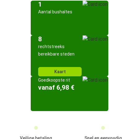
1
Aantal bushaltes
8
rechtstreeks
bereikbare steden
Kaart
Goedkoopste rit
vanaf 6,98 €
Veilige betaling
Snel en eenvoudig