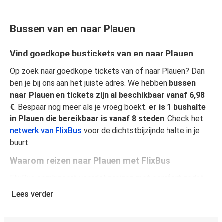
Bussen van en naar Plauen
Vind goedkope bustickets van en naar Plauen
Op zoek naar goedkope tickets van of naar Plauen? Dan
ben je bij ons aan het juiste adres. We hebben
bussen
naar Plauen en tickets zijn al beschikbaar vanaf 6,98
€
. Bespaar nog meer als je vroeg boekt.
er is 1 bushalte
in Plauen die bereikbaar is vanaf 8 steden
. Check het
netwerk van FlixBus
voor de dichtstbijzijnde halte in je
buurt.
Waarom reizen naar Plauen met FlixBus
FlixBus combineert voordelig reizen met comfort zodat
passagiers van een unieke reiservaring kunnen genieten.
Lees verder
Reis comfortabel van of naar Plauen en geniet van onze
faciliteiten aan boord, zoals gratis Wi-Fi en