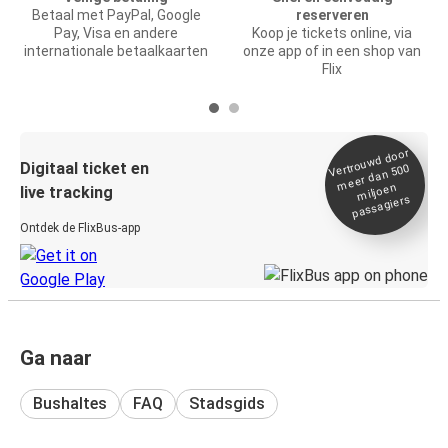
Betaal met PayPal, Google
reserveren
Pay, Visa en andere
Koop je tickets online, via
internationale betaalkaarten
onze app of in een shop van
Flix
Vertrou
wd door
Digitaal ticket en
meer dan 500
miljoen
live tracking
passagiers
Ontdek de FlixBus-app
Ga naar
Bushaltes
FAQ
Stadsgids