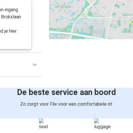
Wrocław
Tilburg
on ingang
 Brokxlaan
Tilburg
Gelsenkirchen
 je hier:
Wenen
Tilburg
Katowice
Tilburg
Londen
De beste service aan boord
Tilburg
Zo zorgt voor Flix voor een comfortabele rit:
Tilburg
Lille
Krakau