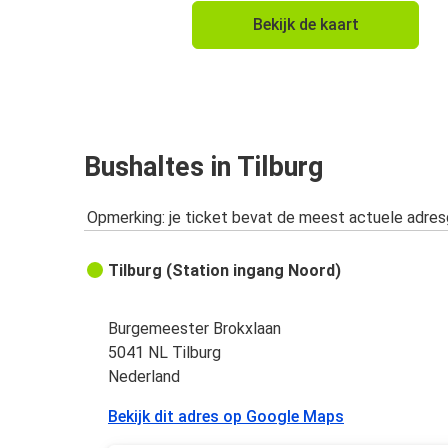
Tilburg
Bekijk de kaart
Berlijn
Tilburg
Stuttgart
Dortmund
Bushaltes in Tilburg
Tilburg
Opmerking: je ticket bevat de meest actuele adre
Tilburg
München
Tilburg (Station ingang Noord)
Karlsruhe
Tilburg
Burgemeester Brokxlaan
5041 NL Tilburg
Stuttgart
Nederland
Tilburg
Bekijk dit adres op Google Maps