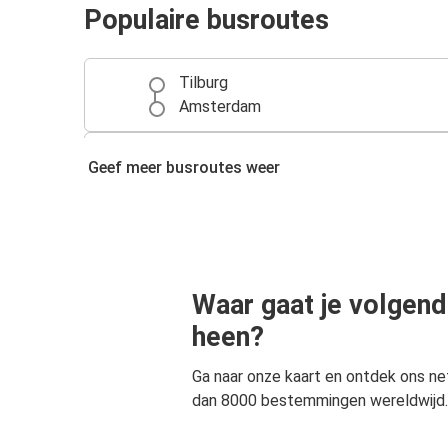
Populaire busroutes
Tilburg
Amsterdam
Tilburg
Geef meer busroutes weer
Antwerpen
Tilburg
Düsseldorf
Waar gaat je volgend
Tilburg
Den Haag
heen?
Ga naar onze kaart en ontdek ons n
Den Haag
dan 8000 bestemmingen wereldwijd.
Tilburg