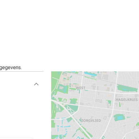
Berlijn
Tilburg
Tilburg
Warschau
Aken
Tilburg
sgegevens.
Tilburg
Wrocław
Tilburg
Duisburg
Duisburg
Tilburg