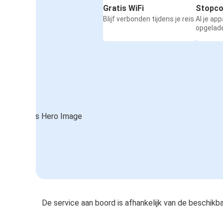
Gratis WiFi
Stopco
Praag
Blijf verbonden tijdens je reis
Al je ap
opgelad
Tilburg
Koblenz
Rome
Tilburg
Leipzig
Tilburg
Tilburg
Zagreb
Tilburg
Karlsruhe
De service aan boord is afhankelijk van de beschikb
Würzburg