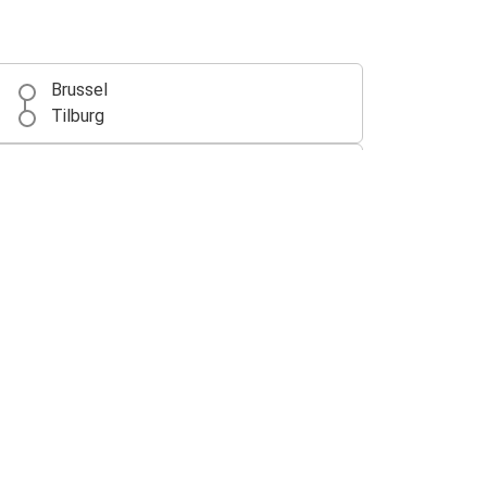
Brussel
Tilburg
Tilburg
Rotterdam
Rotterdam
Tilburg
Düsseldorf
Tilburg
Tilburg
Keulen