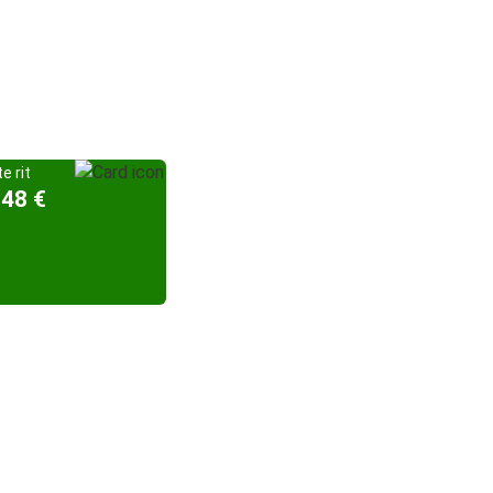
e rit
,48 €