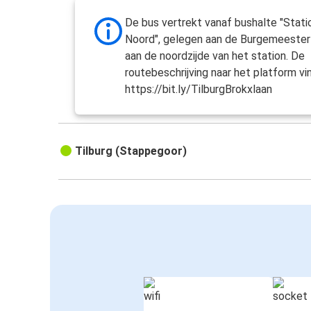
München
Tilburg
De bus vertrekt vanaf bushalte "Stati
Noord", gelegen aan de Burgemeester
Hannover
aan de noordzijde van het station. De
Tilburg
routebeschrijving naar het platform vind
https://bit.ly/TilburgBrokxlaan
Tilburg
Katowice
Tilburg (Stappegoor)
Tilburg
Dortmund
Tilburg
Halle (Saale)
Tilburg
Hamburg
Tilburg