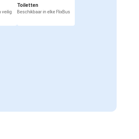
Toiletten
Krakau
 veilig
Beschikbaar in elke FlixBus
Tilburg
Mannheim
Gelsenkirchen
Tilburg
Tilburg
Szczecin
Tilburg
Ulm
Straatsburg
Tilburg
Frankfurt