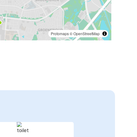
Essen
Tilburg
Tilburg
Londen
Protomaps
©
OpenStreetMap
Koblenz
Tilburg
Bonn
Tilburg
Warschau
Tilburg
Ulm
Tilburg
Tilburg