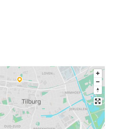
Keulen
Tilburg
Tilburg
Aken
Tilburg
Essen
Tilburg
Hannover
Tilburg
Bonn
Lille
Tilburg