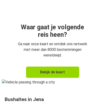
Arnhem
Jena
Utrecht
Jena
Waar gaat je volgende
reis heen?
Eindhoven
Jena
Ga naar onze kaart en ontdek ons netwerk
met meer dan 8000 bestemmingen
Jena
wereldwijd.
Antwerpen
Jena
Bekijk de kaart
Utrecht
Jena
Eindhoven
Bushaltes in Jena