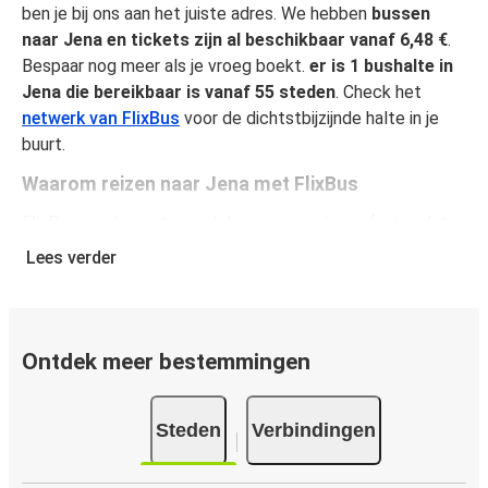
ben je bij ons aan het juiste adres. We hebben
bussen
naar Jena en tickets zijn al beschikbaar vanaf 6,48 €
.
Bespaar nog meer als je vroeg boekt.
er is 1 bushalte in
Jena die bereikbaar is vanaf 55 steden
. Check het
netwerk van FlixBus
voor de dichtstbijzijnde halte in je
buurt.
Waarom reizen naar Jena met FlixBus
FlixBus combineert voordelig reizen met comfort zodat
passagiers van een unieke reiservaring kunnen genieten.
Lees verder
Reis comfortabel van of naar Jena en geniet van onze
faciliteiten aan boord, zoals gratis Wi-Fi en
stopcontacten. Je kunt je favoriete stoel selecteren
tijdens het boeken en per ticket mag je één stuk
Ontdek meer bestemmingen
handbagage en één stuk ruimbagage meenemen.
Hoe koop je een busticket van of naar Jena
Steden
Verbindingen
Een busticket kopen bij FlixBus is eenvoudig: op onze
website of gratis FlixBus-app boek je een rit in slechts