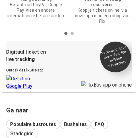
Betaal met PayPal, Google
reserveren
Pay, Visa en andere
Koop je tickets online, via
internationale betaalkaarten
onze app of in een shop van
Flix
Vertrou
wd door
Digitaal ticket en
meer dan 500
miljoen
live tracking
passagiers
Ontdek de FlixBus-app
Ga naar
Populaire busroutes
Bushaltes
FAQ
Stadsgids