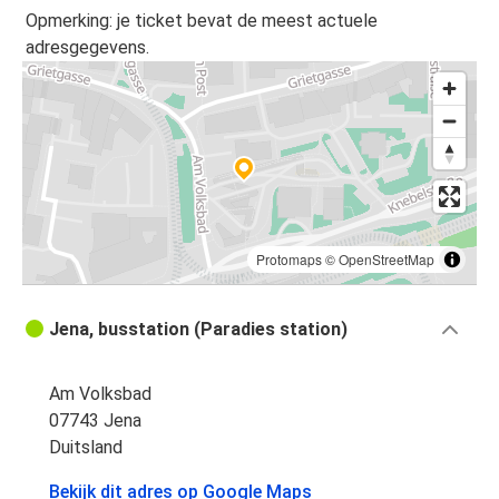
Antwerpen
Opmerking: je ticket bevat de meest actuele
Jena
adresgegevens.
Jena
Arnhem
Antwerpen
Jena
Jena
Protomaps
©
OpenStreetMap
Antwerpen
Jena, busstation (Paradies station)
Am Volksbad
07743 Jena
Duitsland
Bekijk dit adres op Google Maps