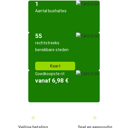
1
Aantal bushaltes
55
rechtstreeks
bereikbare steden
Kaart
Goedkoopste rit
vanaf 6,98 €
Veilige betaling
Snel en eenvoudig