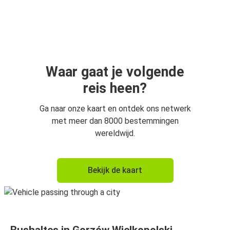
Amsterdam
Gorzów Wielkopolski
Gorzów Wielkopolski
Den Haag
Waar gaat je volgende
reis heen?
Gorzów Wielkopolski
Kielce
Ga naar onze kaart en ontdek ons netwerk
met meer dan 8000 bestemmingen
Gorzów Wielkopolski
wereldwijd.
Groningen
Groningen
Bekijk de kaart
Gorzów Wielkopolski
Eindhoven
Gorzów Wielkopolski