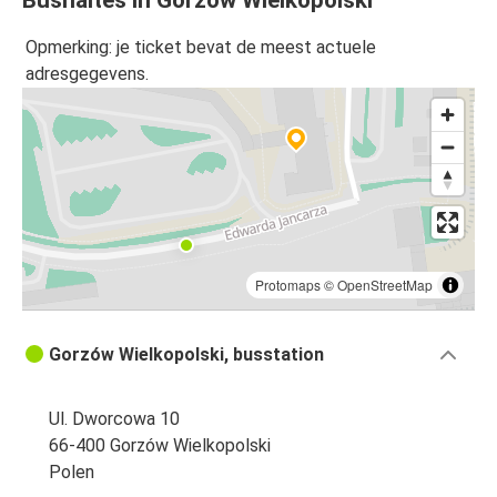
Bushaltes in Gorzów Wielkopolski
Rotterdam
Opmerking: je ticket bevat de meest actuele
Gorzów Wielkopolski
adresgegevens.
Enschede
Gorzów Wielkopolski
Gorzów Wielkopolski
Rotterdam
Gorzów Wielkopolski
Protomaps
©
OpenStreetMap
Eindhoven
Gorzów Wielkopolski, busstation
Den Haag
Gorzów Wielkopolski
Ul. Dworcowa 10
Gorzów Wielkopolski
66-400 Gorzów Wielkopolski
Eindhoven
Polen