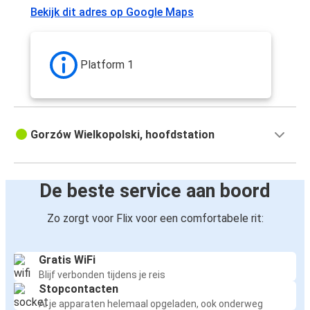
Bekijk dit adres op Google Maps
Gorzów Wielkopolski
Enschede
Platform 1
Enschede
Gorzów Wielkopolski
Gorzów Wielkopolski, hoofdstation
De beste service aan boord
Zo zorgt voor Flix voor een comfortabele rit:
Gratis WiFi
Blijf verbonden tijdens je reis
Stopcontacten
Al je apparaten helemaal opgeladen, ook onderweg