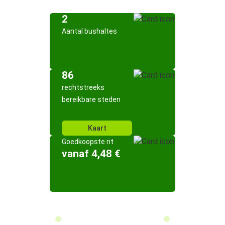
2
Aantal bushaltes
86
rechtstreeks
bereikbare steden
Kaart
Goedkoopste rit
vanaf 4,48 €