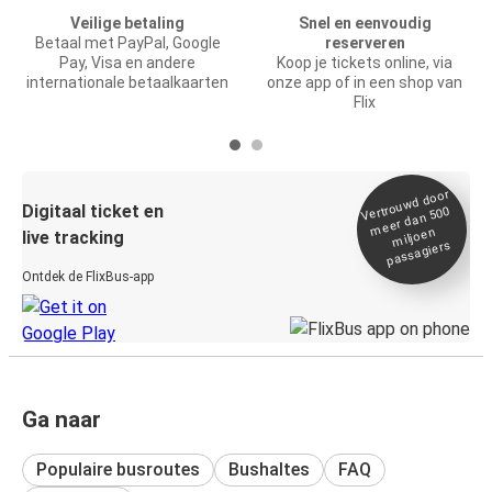
Veilige betaling
Snel en eenvoudig
Betaal met PayPal, Google
reserveren
Pay, Visa en andere
Koop je tickets online, via
internationale betaalkaarten
onze app of in een shop van
Flix
Vertrou
wd door
Digitaal ticket en
meer dan 500
miljoen
live tracking
passagiers
Ontdek de FlixBus-app
Ga naar
Populaire busroutes
Bushaltes
FAQ