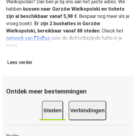
Wielkopolski? Dan ben je bij ons aan het juiste adres. We
hebben
bussen naar Gorzów Wielkopolski en tickets
zijn al beschikbaar vanaf 5,98 €
. Bespaar nog meer als je
vroeg boekt.
Er zijn 2 bushaltes in Gorzów
Wielkopolski, bereikbaar vanaf 88 steden
. Check het
netwerk van FlixBus
voor de dichtstbijzijnde halte in je
buurt.
Waarom reizen naar Gorzów Wielkopolski met
Lees verder
FlixBus
FlixBus combineert voordelig reizen met comfort zodat
passagiers van een unieke reiservaring kunnen genieten.
Reis comfortabel van of naar Gorzów Wielkopolski en
Ontdek meer bestemmingen
geniet van onze faciliteiten aan boord, zoals gratis Wi-Fi
en stopcontacten. Je kunt je favoriete stoel selecteren
Steden
Verbindingen
tijdens het boeken en per ticket mag je één stuk
handbagage en één stuk ruimbagage meenemen.
Hoe koop je een busticket van of naar Gorzów