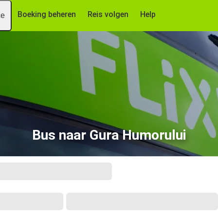
Boeking beheren
Reis volgen
Help
ce
Bus naar Gura Humorului