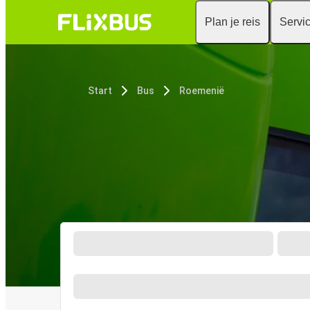
Plan je reis
Servi
Start
Bus
Roemenië