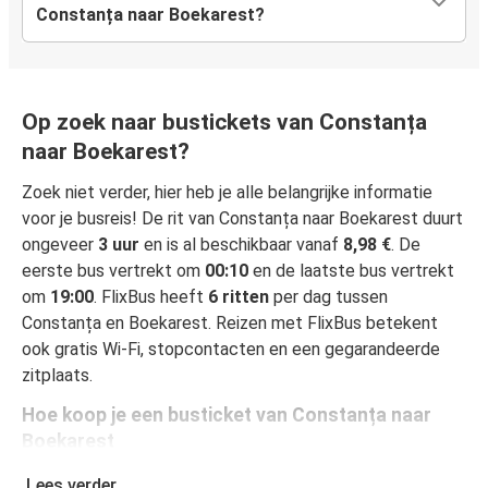
Constanța naar Boekarest?
Op zoek naar bustickets van Constanța
naar Boekarest?
Zoek niet verder, hier heb je alle belangrijke informatie
voor je busreis! De rit van Constanța naar Boekarest duurt
ongeveer
3 uur
en is al beschikbaar vanaf
8,98 €
. De
eerste bus vertrekt om
00:10
en de laatste bus vertrekt
om
19:00
. FlixBus heeft
6 ritten
per dag tussen
Constanța en Boekarest. Reizen met FlixBus betekent
ook gratis Wi-Fi, stopcontacten en een gegarandeerde
zitplaats.
Hoe koop je een busticket van Constanța naar
Boekarest
Een busticket boeken is heel simpel: op onze website of
Lees verder