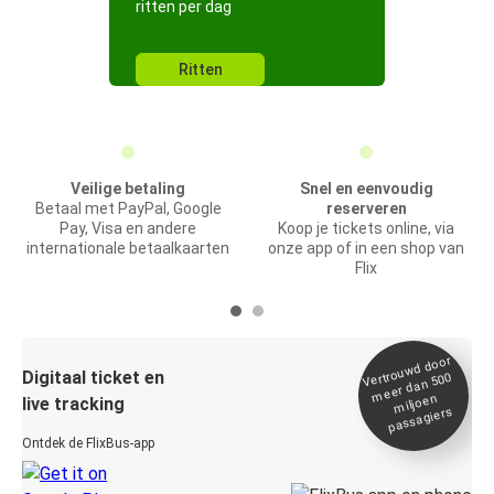
ritten per dag
Ritten
Veilige betaling
Snel en eenvoudig
Betaal met PayPal, Google
reserveren
Pay, Visa en andere
Koop je tickets online, via
internationale betaalkaarten
onze app of in een shop van
Flix
Vertrou
wd door
Digitaal ticket en
meer dan 500
miljoen
live tracking
passagiers
Ontdek de FlixBus-app