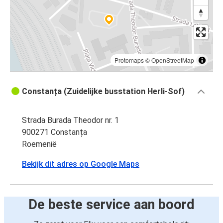
Protomaps
©
OpenStreetMap
Constanța (Zuidelijke busstation Herli-Sof)
Strada Burada Theodor nr. 1
900271 Constanța
Roemenië
Bekijk dit adres op Google Maps
De beste service aan boord