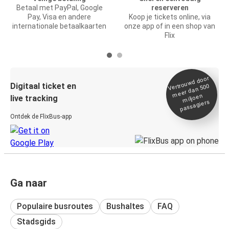
Betaal met PayPal, Google
reserveren
Pay, Visa en andere
Koop je tickets online, via
internationale betaalkaarten
onze app of in een shop van
Flix
Vertrou
wd door
Digitaal ticket en
meer dan 500
miljoen
live tracking
passagiers
Ontdek de FlixBus-app
Ga naar
Populaire busroutes
Bushaltes
FAQ
Stadsgids