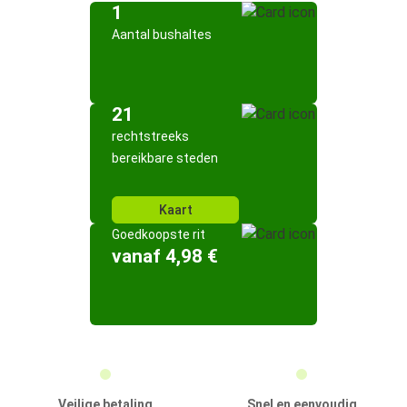
1
Aantal bushaltes
21
rechtstreeks
bereikbare steden
Kaart
Goedkoopste rit
vanaf 4,98 €
Veilige betaling
Snel en eenvoudig