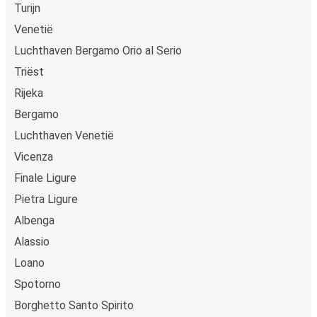
Turijn
creditcard, Paypal, Google en Apple Pay. Je kunt ook
Venetië
contant betalen op sommige routes of bij een van onze
verkooppunten.
Luchthaven Bergamo Orio al Serio
Triëst
Rijeka
Bergamo
Luchthaven Venetië
Vicenza
Finale Ligure
Pietra Ligure
Albenga
Alassio
Loano
Spotorno
Borghetto Santo Spirito