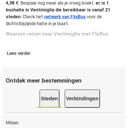
4,98 €
. Bespaar nog meer als je vroeg boekt.
er is 1
bushalte in Ventimiglia die bereikbaar is vanaf 21
steden
. Check het
netwerk van FlixBus
voor de
dichtstbijzijnde halte in je buurt.
Waarom reizen naar Ventimiglia met FlixBus
FlixBus combineert voordelig reizen met comfort zodat
passagiers van een unieke reiservaring kunnen genieten.
Lees verder
Reis comfortabel van of naar Ventimiglia en geniet van
onze faciliteiten aan boord, zoals gratis Wi-Fi en
stopcontacten. Je kunt je favoriete stoel selecteren
tijdens het boeken en per ticket mag je één stuk
Ontdek meer bestemmingen
handbagage en één stuk ruimbagage meenemen.
Hoe koop je een busticket van of naar Ventimiglia
Steden
Verbindingen
Een busticket kopen bij FlixBus is eenvoudig: op onze
website of gratis FlixBus-app boek je een rit in slechts
een paar klikken. Als je een busticket van of naar
Milaan
Ventimiglia online koopt, kun je veilig online betalen met