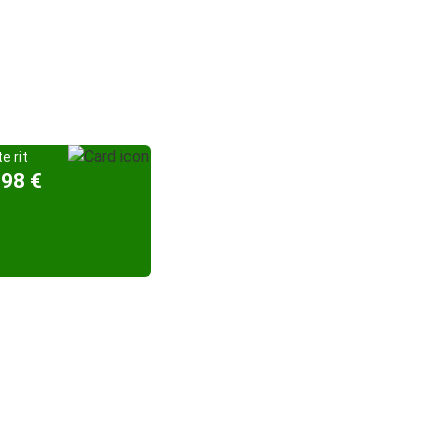
e rit
,98 €