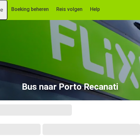
Boeking beheren
Reis volgen
Help
ce
Bus naar Porto Recanati