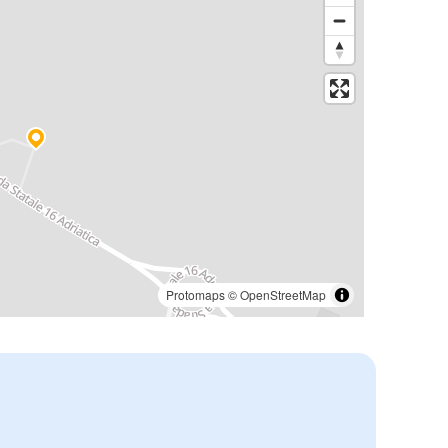
Protomaps
©
OpenStreetMap