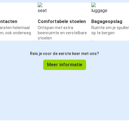
ntacten
Comfortabele stoelen
Bagageopslag
paraten helemaal
Ontspan met extra
Ruimte om je spullen
en, ook onderweg
beenruimte en verstelbare
op te bergen
stoelen
Reis je voor de eerste keer met ons?
Meer informatie