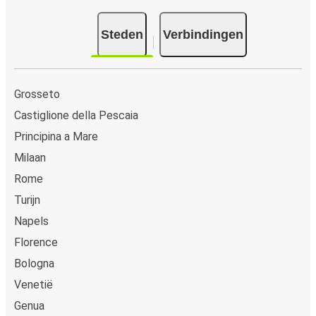
contant betalen op sommige routes of bij een van onze
verkooppunten.
Steden
Verbindingen
Grosseto
Castiglione della Pescaia
Principina a Mare
Milaan
Rome
Turijn
Napels
Florence
Bologna
Venetië
Genua