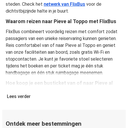
steden. Check het
netwerk van FlixBus
voor de
dichtstbijzijnde halte in je buurt.
Waarom reizen naar Pieve al Toppo met FlixBus
FlixBus combineert voordelig reizen met comfort zodat
passagiers van een unieke reiservaring kunnen genieten.
Reis comfortabel van of naar Pieve al Toppo en geniet
van onze faciliteiten aan boord, zoals gratis Wi-Fi en
stopcontacten. Je kunt je favoriete stoel selecteren
tijdens het boeken en per ticket mag je één stuk
handbagage en één stuk ruimbagage meenemen.
Hoe koop je een busticket van of naar Pieve al
Toppo
Lees verder
Een busticket kopen bij FlixBus is eenvoudig: op onze
website of gratis FlixBus-app boek je een rit in slechts
een paar klikken. Als je een busticket van of naar Pieve al
Toppo online koopt, kun je veilig online betalen met
Ontdek meer bestemmingen
creditcard, Paypal, Google en Apple Pay. Je kunt ook