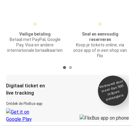
Veilige betaling
Snel en eenvoudig
Betaal met PayPal, Google
reserveren
Pay, Visa en andere
Koop je tickets online, via
internationale betaalkaarten
onze app of in een shop van
Flix
Vertrou
wd door
Digitaal ticket en
meer dan 500
miljoen
live tracking
passagiers
Ontdek de FlixBus-app