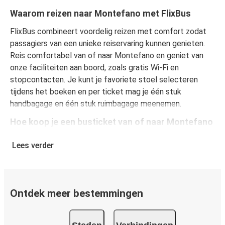
Waarom reizen naar Montefano met FlixBus
FlixBus combineert voordelig reizen met comfort zodat
passagiers van een unieke reiservaring kunnen genieten.
Reis comfortabel van of naar Montefano en geniet van
onze faciliteiten aan boord, zoals gratis Wi-Fi en
stopcontacten. Je kunt je favoriete stoel selecteren
tijdens het boeken en per ticket mag je één stuk
handbagage en één stuk ruimbagage meenemen.
Hoe koop je een busticket van of naar Montefano
Een busticket kopen bij FlixBus is eenvoudig: op onze
Lees verder
website of gratis FlixBus-app boek je een rit in slechts
een paar klikken. Als je een busticket van of naar
Montefano online koopt, kun je veilig online betalen met
creditcard, Paypal, Google en Apple Pay. Je kunt ook
Ontdek meer bestemmingen
contant betalen op sommige routes of bij een van onze
verkooppunten.