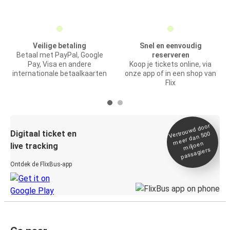
Veilige betaling
Snel en eenvoudig
Betaal met PayPal, Google
reserveren
Pay, Visa en andere
Koop je tickets online, via
internationale betaalkaarten
onze app of in een shop van
Flix
Vertrou
wd door
Digitaal ticket en
meer dan 500
miljoen
live tracking
passagiers
Ontdek de FlixBus-app