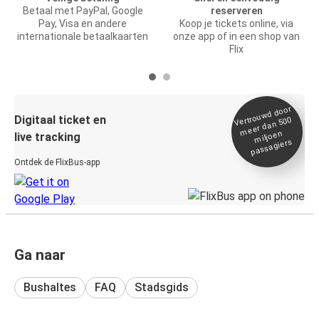
Betaal met PayPal, Google
reserveren
Pay, Visa en andere
Koop je tickets online, via
internationale betaalkaarten
onze app of in een shop van
Flix
Vertrou
wd door
Digitaal ticket en
meer dan 500
miljoen
live tracking
passagiers
Ontdek de FlixBus-app
Ga naar
Bushaltes
FAQ
Stadsgids