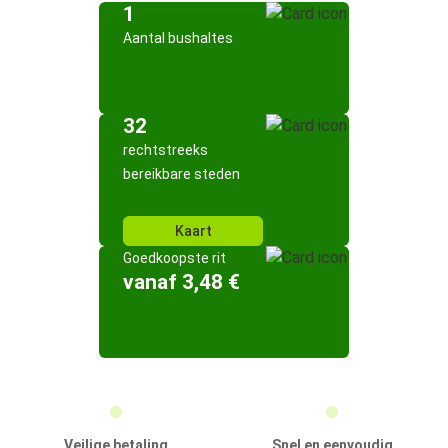
1
Aantal bushaltes
32
rechtstreeks
bereikbare steden
Kaart
Goedkoopste rit
vanaf 3,48 €
Veilige betaling
Snel en eenvoudig