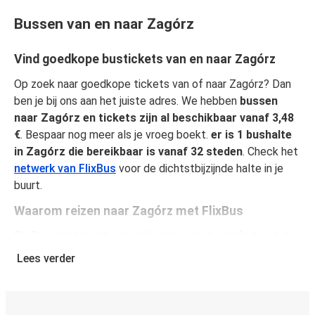
Bussen van en naar Zagórz
Vind goedkope bustickets van en naar Zagórz
Op zoek naar goedkope tickets van of naar Zagórz? Dan
ben je bij ons aan het juiste adres. We hebben
bussen
naar Zagórz en tickets zijn al beschikbaar vanaf 3,48
€
. Bespaar nog meer als je vroeg boekt.
er is 1 bushalte
in Zagórz die bereikbaar is vanaf 32 steden
. Check het
netwerk van FlixBus
voor de dichtstbijzijnde halte in je
buurt.
Waarom reizen naar Zagórz met FlixBus
FlixBus combineert voordelig reizen met comfort zodat
passagiers van een unieke reiservaring kunnen genieten.
Lees verder
Reis comfortabel van of naar Zagórz en geniet van onze
faciliteiten aan boord, zoals gratis Wi-Fi en
stopcontacten. Je kunt je favoriete stoel selecteren