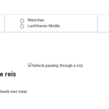
Warschau
Luchthaven Modlin
Lublin
Luchthaven Modlin
Łódź
Luchthaven Modlin
e reis
Toruń
Luchthaven Modlin
etwerk met meer
Luchthaven Modlin
Toruń