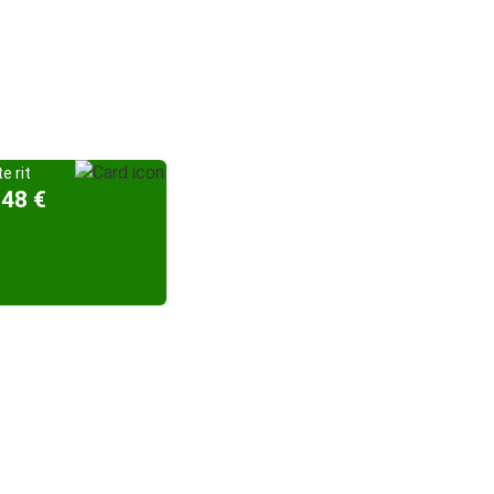
e rit
,48 €