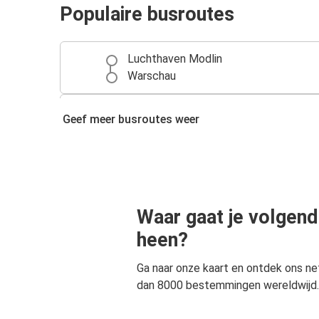
Populaire busroutes
Luchthaven Modlin
Warschau
Kyiv
Geef meer busroutes weer
Luchthaven Modlin
Luchthaven Modlin
Łódź
Waar gaat je volgend
Luchthaven Warschau (WAW)
Luchthaven Modlin
heen?
Ga naar onze kaart en ontdek ons n
Luchthaven Modlin
dan 8000 bestemmingen wereldwijd.
Luchthaven Warschau (WAW)