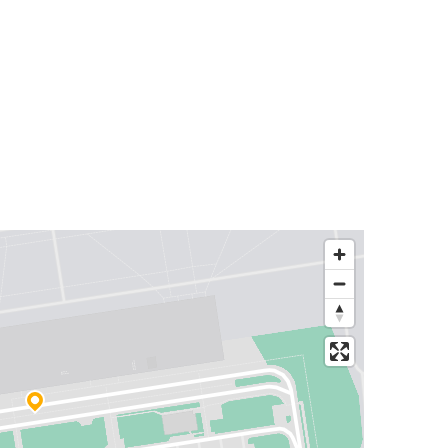
Luchthaven Modlin
Gdańsk
Przemyśl
Luchthaven Modlin