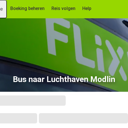
Boeking beheren
Reis volgen
Help
ce
Bus naar Luchthaven Modlin