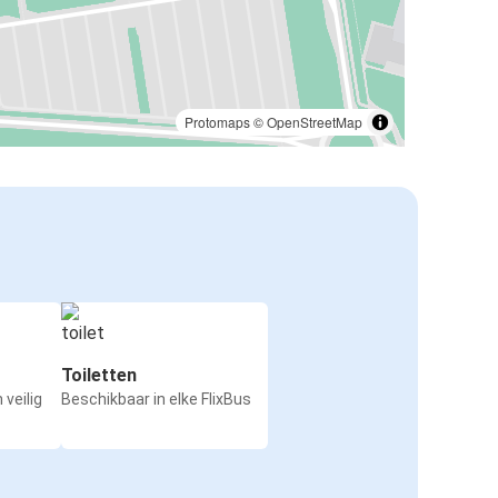
Protomaps
©
OpenStreetMap
Toiletten
 veilig
Beschikbaar in elke FlixBus