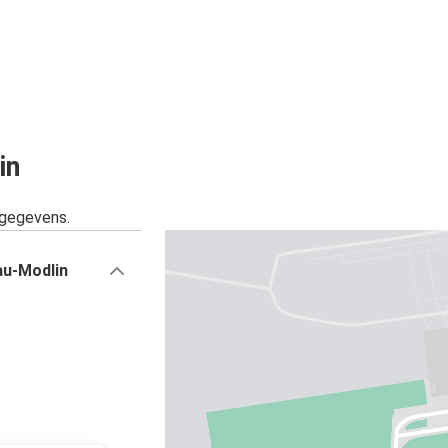
Luchthaven Modlin
Włocławek
Luchthaven Modlin
Rzeszów
in
sgegevens.
au-Modlin