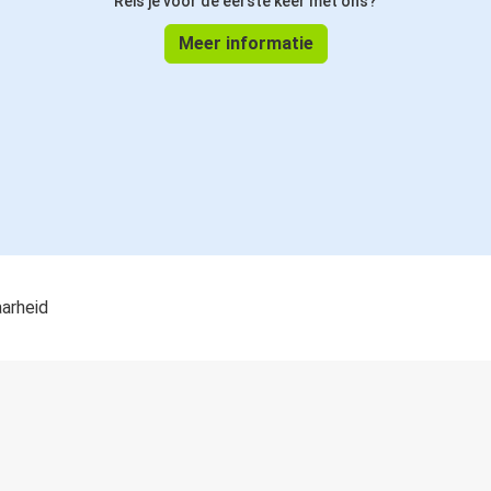
Reis je voor de eerste keer met ons?
Meer informatie
aarheid