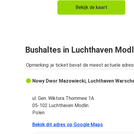
Włocławek
Bekijk de kaart
Luchthaven Modlin
Rzeszów
Luchthaven Modlin
Luchthaven Modlin
Bushaltes in Luchthaven Modl
Przemyśl
Opmerking: je ticket bevat de meest actuele adre
Nowy Dwor Mazowiecki, Luchthaven Warsch
ul. Gen. Wiktora Thommee 1A
05-102 Luchthaven Modlin
Polen
Bekijk dit adres op Google Maps