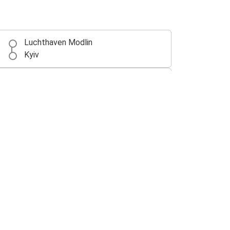
Luchthaven Modlin
Kyiv
Luchthaven Modlin
Lublin
Luchthaven Modlin
Plock
Plock
Luchthaven Modlin
Gdańsk
Luchthaven Modlin