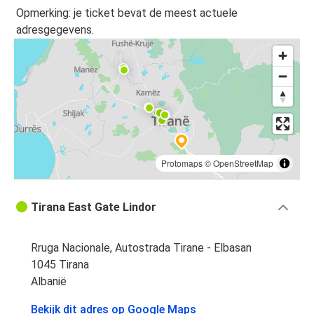
Tirana
Opmerking: je ticket bevat de meest actuele
Kotor
adresgegevens.
Budva
Tirana
Tirana
Sofia
Sofia
Protomaps
©
OpenStreetMap
Tirana
Tirana East Gate Lindor
Ulcinj
Tirana
Rruga Nacionale, Autostrada Tirane - Elbasan
Dubrovnik
1045 Tirana
Tirana
Albanië
Bekijk dit adres op Google Maps
Tirana