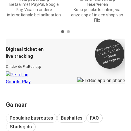
Betaal met PayPal, Google
reserveren
Pay, Visa en andere
Koop je tickets online, via
internationale betaalkaarten
onze app of in een shop van
Flix
Vertrou
wd door
Digitaal ticket en
meer dan 500
miljoen
live tracking
passagiers
Ontdek de FlixBus-app
Ga naar
Populaire busroutes
Bushaltes
FAQ
Stadsgids