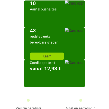
10
Aantal bushaltes
43
rechtstreeks
bereikbare steden
Kaart
Goedkoopste rit
vanaf 12,98 €
Veilige betaling
Snel en eenvoudig