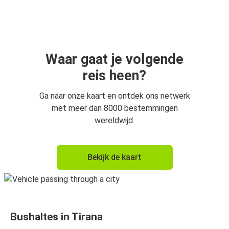
Skopje
Tirana
Tirana
Podgorica
Waar gaat je volgende
reis heen?
Podgorica
Tirana
Ga naar onze kaart en ontdek ons netwerk
met meer dan 8000 bestemmingen
Shkodra
wereldwijd.
Tirana
Tirana
Bekijk de kaart
Budva
Kotor
Tirana
Bushaltes in Tirana