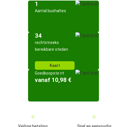
1
Aantal bushaltes
34
rechtstreeks
bereikbare steden
Kaart
Goedkoopste rit
vanaf 10,98 €
Veilige betaling
Snel en eenvoudig