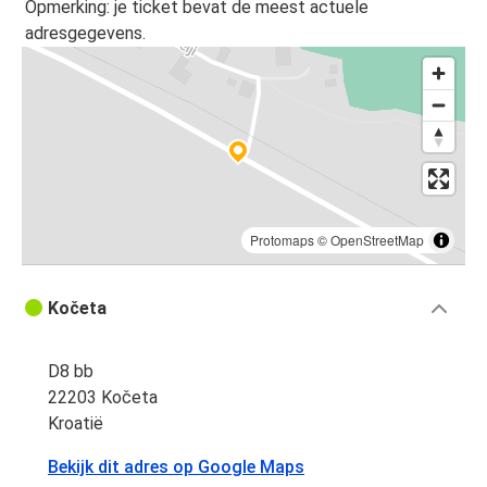
Opmerking: je ticket bevat de meest actuele
adresgegevens.
Protomaps
©
OpenStreetMap
Kočeta
D8 bb
22203 Kočeta
Kroatië
Bekijk dit adres op Google Maps