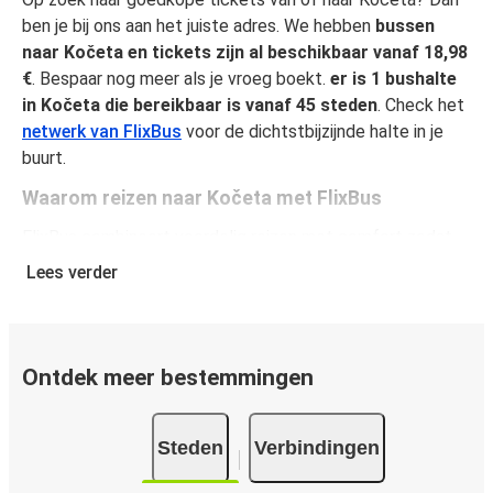
ben je bij ons aan het juiste adres. We hebben
bussen
naar Kočeta en tickets zijn al beschikbaar vanaf 18,98
€
. Bespaar nog meer als je vroeg boekt.
er is 1 bushalte
in Kočeta die bereikbaar is vanaf 45 steden
. Check het
netwerk van FlixBus
voor de dichtstbijzijnde halte in je
buurt.
Waarom reizen naar Kočeta met FlixBus
FlixBus combineert voordelig reizen met comfort zodat
passagiers van een unieke reiservaring kunnen genieten.
Lees verder
Reis comfortabel van of naar Kočeta en geniet van onze
faciliteiten aan boord, zoals gratis Wi-Fi en
stopcontacten. Je kunt je favoriete stoel selecteren
tijdens het boeken en per ticket mag je één stuk
Ontdek meer bestemmingen
handbagage en één stuk ruimbagage meenemen.
Hoe koop je een busticket van of naar Kočeta
Steden
Verbindingen
Een busticket kopen bij FlixBus is eenvoudig: op onze