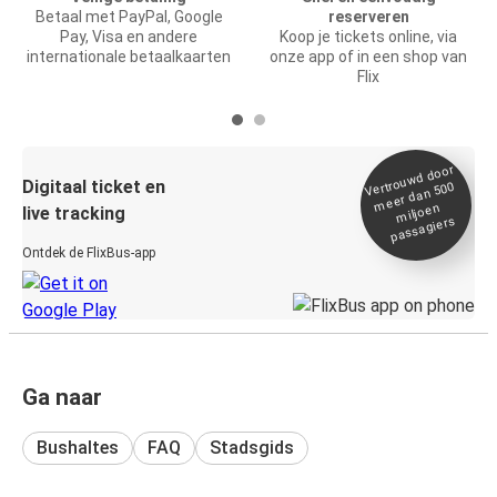
Betaal met PayPal, Google
reserveren
Pay, Visa en andere
Koop je tickets online, via
internationale betaalkaarten
onze app of in een shop van
Flix
Vertrou
wd door
Digitaal ticket en
meer dan 500
miljoen
live tracking
passagiers
Ontdek de FlixBus-app
Ga naar
Bushaltes
FAQ
Stadsgids