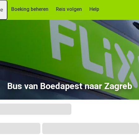
Boeking beheren
Reis volgen
Help
ce
Bus van Boedapest naar Zagreb