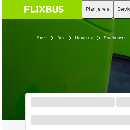
Plan je reis
Servi
Start
Bus
Hongarije
Boedapest