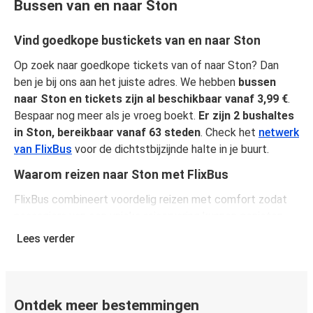
Bussen van en naar Ston
Vind goedkope bustickets van en naar Ston
Op zoek naar goedkope tickets van of naar Ston? Dan
ben je bij ons aan het juiste adres. We hebben
bussen
naar Ston en tickets zijn al beschikbaar vanaf 3,99 €
.
Bespaar nog meer als je vroeg boekt.
Er zijn 2 bushaltes
in Ston, bereikbaar vanaf 63 steden
. Check het
netwerk
van FlixBus
voor de dichtstbijzijnde halte in je buurt.
Waarom reizen naar Ston met FlixBus
FlixBus combineert voordelig reizen met comfort zodat
passagiers van een unieke reiservaring kunnen genieten.
Reis comfortabel van of naar Ston en geniet van onze
Lees verder
faciliteiten aan boord, zoals gratis Wi-Fi en
stopcontacten. Je kunt je favoriete stoel selecteren
tijdens het boeken en per ticket mag je één stuk
handbagage en één stuk ruimbagage meenemen.
Ontdek meer bestemmingen