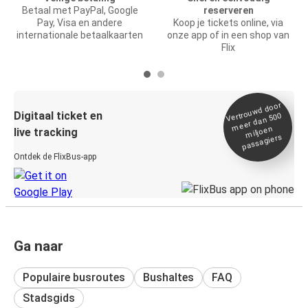
Betaal met PayPal, Google
reserveren
Pay, Visa en andere
Koop je tickets online, via
internationale betaalkaarten
onze app of in een shop van
Flix
Vertrou
wd door
Digitaal ticket en
meer dan 500
miljoen
live tracking
passagiers
Ontdek de FlixBus-app
Ga naar
Populaire busroutes
Bushaltes
FAQ
Stadsgids