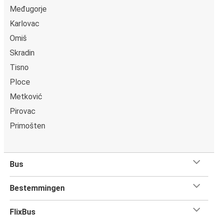
Međugorje
Karlovac
Omiš
Skradin
Tisno
Ploce
Metković
Pirovac
Primošten
Bus
Bestemmingen
FlixBus