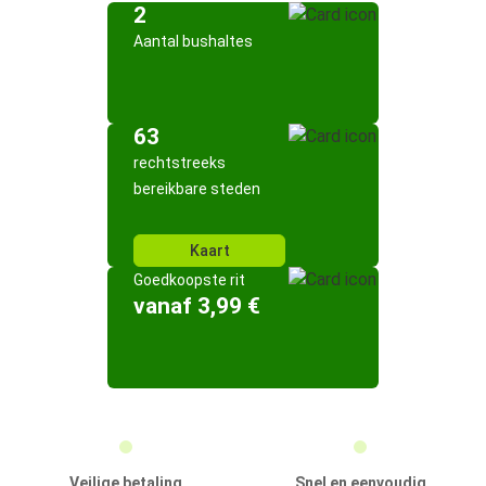
2
Aantal bushaltes
63
rechtstreeks
bereikbare steden
Kaart
Goedkoopste rit
vanaf 3,99 €
Veilige betaling
Snel en eenvoudig