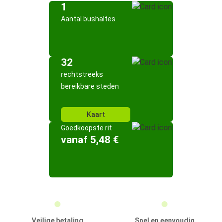
1
Aantal bushaltes
32
rechtstreeks
bereikbare steden
Kaart
Goedkoopste rit
vanaf 5,48 €
Veilige betaling
Snel en eenvoudig