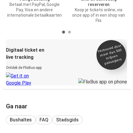
Betaal met PayPal, Google
reserveren
Pay, Visa en andere
Koop je tickets online, via
internationale betaalkaarten
onze app of in een shop van
Flix
Vertrou
wd door
Digitaal ticket en
meer dan 500
miljoen
live tracking
passagiers
Ontdek de FlixBus-app
Ga naar
Bushaltes
FAQ
Stadsgids