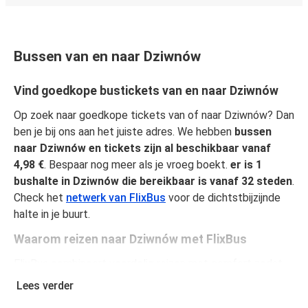
Bussen van en naar Dziwnów
Vind goedkope bustickets van en naar Dziwnów
Op zoek naar goedkope tickets van of naar Dziwnów? Dan
ben je bij ons aan het juiste adres. We hebben
bussen
naar Dziwnów en tickets zijn al beschikbaar vanaf
4,98 €
. Bespaar nog meer als je vroeg boekt.
er is 1
bushalte in Dziwnów die bereikbaar is vanaf 32 steden
.
Check het
netwerk van FlixBus
voor de dichtstbijzijnde
halte in je buurt.
Waarom reizen naar Dziwnów met FlixBus
FlixBus combineert voordelig reizen met comfort zodat
passagiers van een unieke reiservaring kunnen genieten.
Lees verder
Reis comfortabel van of naar Dziwnów en geniet van onze