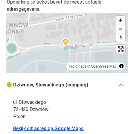
Opmerking: je ticket bevat de meest actuele
adresgegevens.
Protomaps
©
OpenStreetMap
Dziwnow, Slowackiego (camping)
ul. Słowackiego
72-420 Dziwnów
Polen
Bekijk dit adres op Google Maps