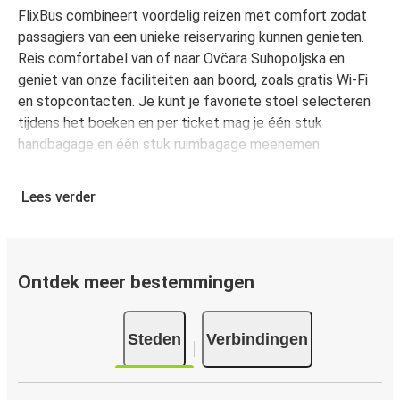
FlixBus combineert voordelig reizen met comfort zodat
passagiers van een unieke reiservaring kunnen genieten.
Reis comfortabel van of naar Ovčara Suhopoljska en
geniet van onze faciliteiten aan boord, zoals gratis Wi-Fi
en stopcontacten. Je kunt je favoriete stoel selecteren
tijdens het boeken en per ticket mag je één stuk
handbagage en één stuk ruimbagage meenemen.
Hoe koop je een busticket van of naar Ovčara
Lees verder
Suhopoljska
Een busticket kopen bij FlixBus is eenvoudig: op onze
website of gratis FlixBus-app boek je een rit in slechts
een paar klikken. Als je een busticket van of naar Ovčara
Ontdek meer bestemmingen
Suhopoljska online koopt, kun je veilig online betalen met
creditcard, Paypal, Google en Apple Pay. Je kunt ook
contant betalen op sommige routes of bij een van onze
Steden
Verbindingen
verkooppunten.