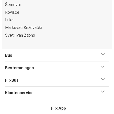
Šemovci
Rovišće
Luka
Markovac Križevački
Sveti Ivan Žabno
Bus
Bestemmingen
FlixBus
Klantenservice
Flix App