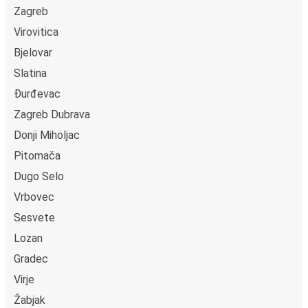
Zagreb
Virovitica
Bjelovar
Slatina
Đurđevac
Zagreb Dubrava
Donji Miholjac
Pitomača
Dugo Selo
Vrbovec
Sesvete
Lozan
Gradec
Virje
Žabjak