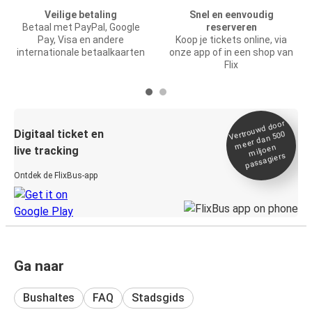
Veilige betaling
Snel en eenvoudig
Betaal met PayPal, Google
reserveren
Pay, Visa en andere
Koop je tickets online, via
internationale betaalkaarten
onze app of in een shop van
Flix
Vertrou
wd door
Digitaal ticket en
meer dan 500
miljoen
live tracking
passagiers
Ontdek de FlixBus-app
Ga naar
Bushaltes
FAQ
Stadsgids