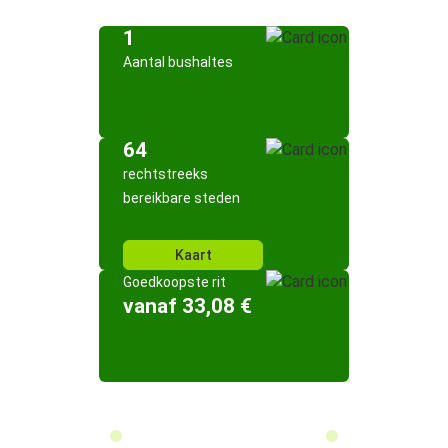
1
Aantal bushaltes
64
rechtstreeks
bereikbare steden
Kaart
Goedkoopste rit
vanaf 33,08 €