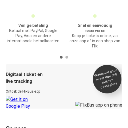
Veilige betaling
Snel en eenvoudig
Betaal met PayPal, Google
reserveren
Pay, Visa en andere
Koop je tickets online, via
internationale betaalkaarten
onze app of in een shop van
Flix
Vertrou
wd door
Digitaal ticket en
meer dan 500
miljoen
live tracking
passagiers
Ontdek de FlixBus-app