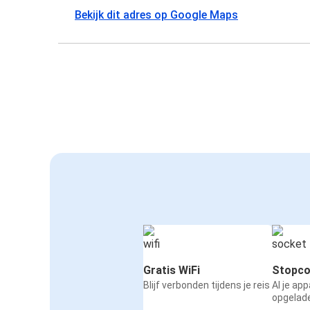
Bekijk dit adres op Google Maps
Gratis WiFi
Stopco
Blijf verbonden tijdens je reis
Al je ap
opgelad