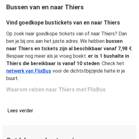
Bussen van en naar Thiers
Vind goedkope bustickets van en naar Thiers
Op zoek naar goedkope tickets van of naar Thiers? Dan
ben je bij ons aan het juiste adres. We hebben
bussen
naar Thiers en tickets zijn al beschikbaar vanaf 7,98 €
.
Bespaar nog meer als je vroeg boekt.
er is 1 bushalte in
Thiers die bereikbaar is vanaf 10 steden
. Check het
netwerk van FlixBus
voor de dichtstbijzijnde halte in je
buurt.
Waarom reizen naar Thiers met FlixBus
FlixBus combineert voordelig reizen met comfort zodat
passagiers van een unieke reiservaring kunnen genieten.
Lees verder
Reis comfortabel van of naar Thiers en geniet van onze
faciliteiten aan boord, zoals gratis Wi-Fi en
stopcontacten. Je kunt je favoriete stoel selecteren
tijdens het boeken en per ticket mag je één stuk