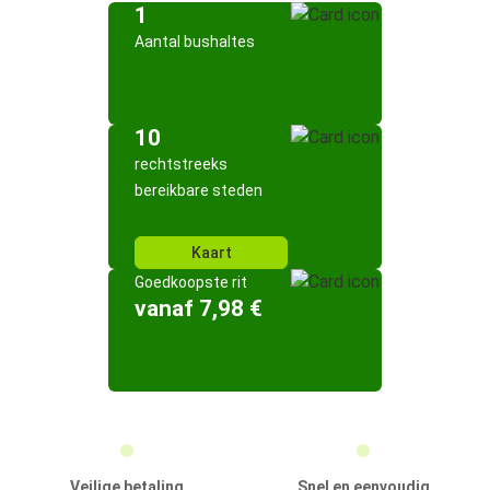
1
Aantal bushaltes
10
rechtstreeks
bereikbare steden
Kaart
Goedkoopste rit
vanaf 7,98 €
Veilige betaling
Snel en eenvoudig