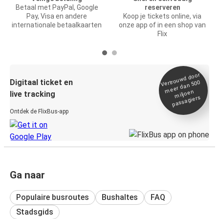
Betaal met PayPal, Google
reserveren
Pay, Visa en andere
Koop je tickets online, via
internationale betaalkaarten
onze app of in een shop van
Flix
Vertrou
wd door
Digitaal ticket en
meer dan 500
miljoen
live tracking
passagiers
Ontdek de FlixBus-app
Ga naar
Populaire busroutes
Bushaltes
FAQ
Stadsgids