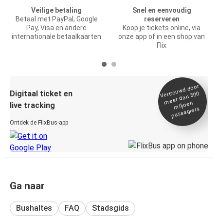
Veilige betaling
Snel en eenvoudig
Betaal met PayPal, Google
reserveren
Pay, Visa en andere
Koop je tickets online, via
internationale betaalkaarten
onze app of in een shop van
Flix
Vertrou
wd door
Digitaal ticket en
meer dan 500
miljoen
live tracking
passagiers
Ontdek de FlixBus-app
Ga naar
Bushaltes
FAQ
Stadsgids