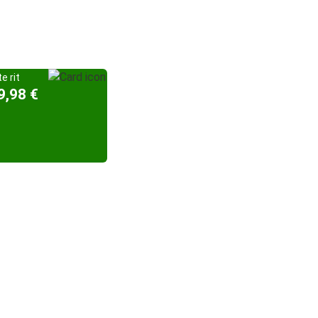
e rit
9,98 €