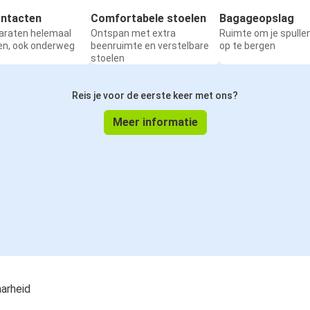
ntacten
Comfortabele stoelen
Bagageopslag
paraten helemaal
Ontspan met extra
Ruimte om je spullen
en, ook onderweg
beenruimte en verstelbare
op te bergen
stoelen
Reis je voor de eerste keer met ons?
Meer informatie
aarheid