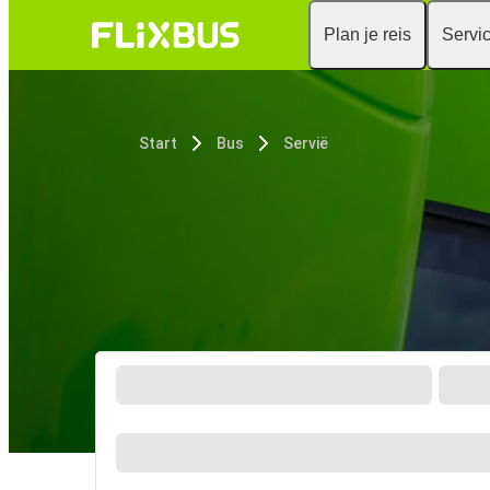
Plan je reis
Servi
Start
Bus
Servië