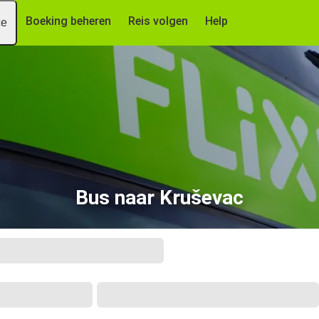
Boeking beheren
Reis volgen
Help
ce
Bus naar Kruševac