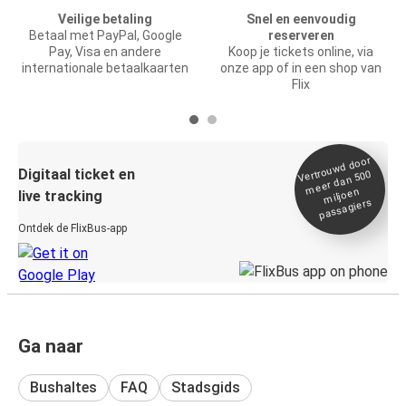
Veilige betaling
Snel en eenvoudig
Betaal met PayPal, Google
reserveren
Pay, Visa en andere
Koop je tickets online, via
internationale betaalkaarten
onze app of in een shop van
Flix
Vertrou
wd door
Digitaal ticket en
meer dan 500
miljoen
live tracking
passagiers
Ontdek de FlixBus-app
Ga naar
Bushaltes
FAQ
Stadsgids