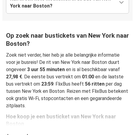
York naar Boston?
Op zoek naar bustickets van New York naar
Boston?
Zoek niet verder, hier heb je alle belangrijke informatie
voor je busreis! De rit van New York naar Boston duurt
ongeveer
3 uur 55 minuten
en is al beschikbaar vanaf
27,98 €
. De eerste bus vertrekt om
01:00
en de laatste
bus vertrekt om
23:59
. FlixBus heeft
56 ritten
per dag
tussen New York en Boston. Reizen met FlixBus betekent
ook gratis Wi-Fi, stopcontacten en een gegarandeerde
zitplaats.
Hoe koop je een busticket van New York naar
Boston
Een busticket boeken is heel simpel: op onze website of