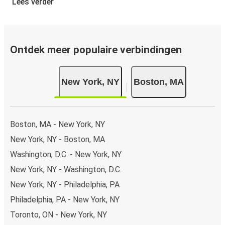
Lees verder
gratis app boek je een rit in een paar klikken. Als je online
een busticket koopt van New York naar Boston, kun je
veilig online betalen met creditcard, Paypal, Google en
Apple Pay. Je kunt ook contant betalen op sommige
Ontdek meer populaire verbindingen
routes of bij een van onze verkooppunten.
New York, NY
Boston, MA
Boston, MA - New York, NY
New York, NY - Boston, MA
Washington, D.C. - New York, NY
New York, NY - Washington, D.C.
New York, NY - Philadelphia, PA
Philadelphia, PA - New York, NY
Toronto, ON - New York, NY