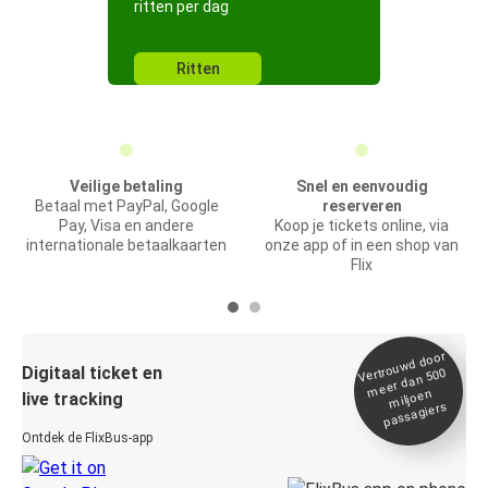
ritten per dag
Ritten
Veilige betaling
Snel en eenvoudig
Betaal met PayPal, Google
reserveren
Pay, Visa en andere
Koop je tickets online, via
internationale betaalkaarten
onze app of in een shop van
Flix
Vertrou
wd door
Digitaal ticket en
meer dan 500
miljoen
live tracking
passagiers
Ontdek de FlixBus-app