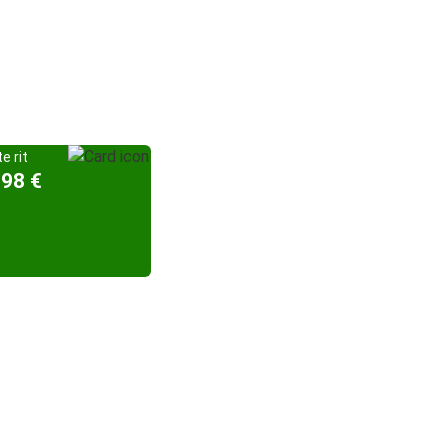
e rit
,98 €