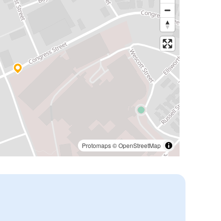
Protomaps
©
OpenStreetMap