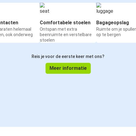
ntacten
Comfortabele stoelen
Bagageopslag
paraten helemaal
Ontspan met extra
Ruimte om je spullen
en, ook onderweg
beenruimte en verstelbare
op te bergen
stoelen
Reis je voor de eerste keer met ons?
Meer informatie