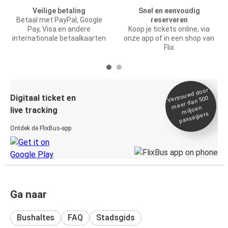
Veilige betaling
Snel en eenvoudig
Betaal met PayPal, Google
reserveren
Pay, Visa en andere
Koop je tickets online, via
internationale betaalkaarten
onze app of in een shop van
Flix
Vertrou
wd door
Digitaal ticket en
meer dan 500
miljoen
live tracking
passagiers
Ontdek de FlixBus-app
Ga naar
Bushaltes
FAQ
Stadsgids