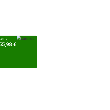
e rit
55,98 €