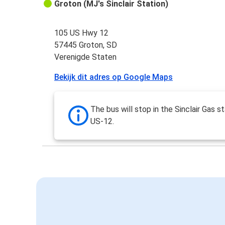
Groton (MJ's Sinclair Station)
105 US Hwy 12
57445 Groton, SD
Verenigde Staten
Bekijk dit adres op Google Maps
The bus will stop in the Sinclair Gas s
US-12.