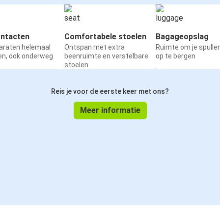
ntacten
Comfortabele stoelen
Bagageopslag
paraten helemaal
Ontspan met extra
Ruimte om je spullen
en, ook onderweg
beenruimte en verstelbare
op te bergen
stoelen
Reis je voor de eerste keer met ons?
Meer informatie