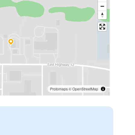
Protomaps
©
OpenStreetMap