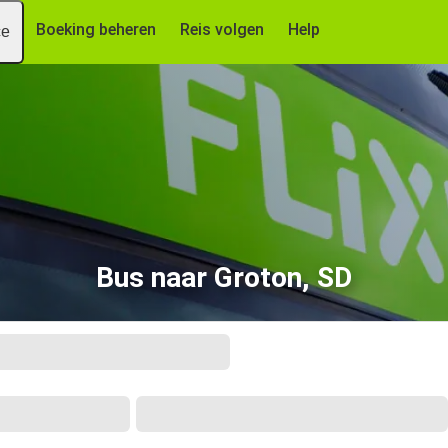
Boeking beheren
Reis volgen
Help
ce
Bus naar Groton, SD