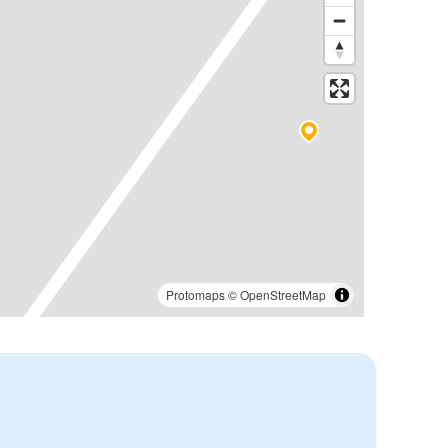
Protomaps
©
OpenStreetMap