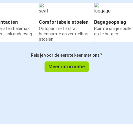
ntacten
Comfortabele stoelen
Bagageopslag
paraten helemaal
Ontspan met extra
Ruimte om je spullen
en, ook onderweg
beenruimte en verstelbare
op te bergen
stoelen
Reis je voor de eerste keer met ons?
Meer informatie