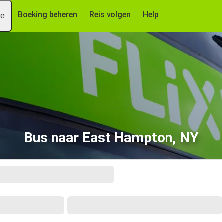
Boeking beheren
Reis volgen
Help
ce
Bus naar East Hampton, NY