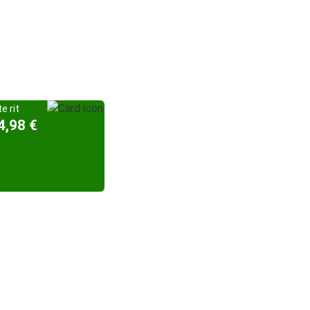
e rit
4,98 €