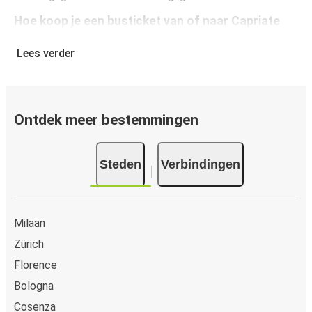
Hoe koop je een busticket van of naar Capriate
Een busticket kopen bij FlixBus is eenvoudig: op onze
Lees verder
website of gratis FlixBus-app boek je een rit in slechts
een paar klikken. Als je een busticket van of naar Capriate
online koopt, kun je veilig online betalen met creditcard,
Paypal, Google en Apple Pay. Je kunt ook contant
Ontdek meer bestemmingen
betalen op sommige routes of bij een van onze
verkooppunten.
Steden
Verbindingen
Milaan
Zürich
Florence
Bologna
Cosenza