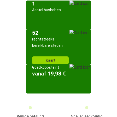
1
Aantal bushaltes
52
rechtstreeks
bereikbare steden
Kaart
Goedkoopste rit
vanaf 19,98 €
Veilige betaling
Snel en eenvoudig