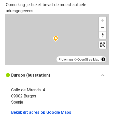
Eindhoven
Opmerking: je ticket bevat de meest actuele
Burgos
adresgegevens.
Burgos
Amsterdam
Burgos
Eindhoven
Rotterdam
Protomaps
©
OpenStreetMap
Burgos
Burgos (busstation)
Eindhoven
Burgos
Calle de Miranda, 4
Utrecht
09002 Burgos
Burgos
Spanje
Bekijk dit adres op Google Maps
Burgos