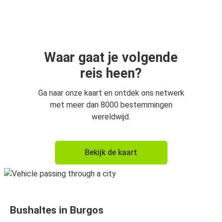
Burgos
Lissabon
Lissabon
Burgos
Waar gaat je volgende
reis heen?
Burgos
Bordeaux
Ga naar onze kaart en ontdek ons netwerk
met meer dan 8000 bestemmingen
Porto
wereldwijd.
Burgos
Amsterdam
Bekijk de kaart
Burgos
Utrecht
Burgos
Bushaltes in Burgos