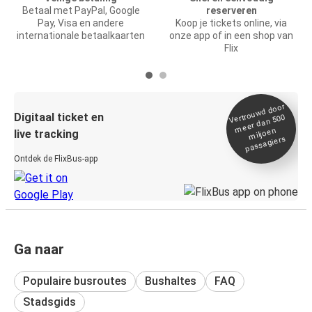
Betaal met PayPal, Google
reserveren
Pay, Visa en andere
Koop je tickets online, via
internationale betaalkaarten
onze app of in een shop van
Flix
Vertrou
wd door
Digitaal ticket en
meer dan 500
miljoen
live tracking
passagiers
Ontdek de FlixBus-app
Ga naar
Populaire busroutes
Bushaltes
FAQ
Stadsgids