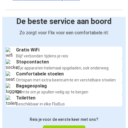
Utrecht
De beste service aan boord
Burgos
Utrecht
Zo zorgt voor Flix voor een comfortabele rit:
Rotterdam
Burgos
Gratis WiFi
Blijf verbonden tijdens je reis
Stopcontacten
Burgos
Al je apparaten helemaal opgeladen, ook onderweg
Rotterdam
Comfortabele stoelen
Ontspan met extra beenruimte en verstelbare stoelen
Bagageopslag
Ruimte om je spullen veilig op te bergen
Toiletten
Beschikbaar in elke FlixBus
Reis je voor de eerste keer met ons?