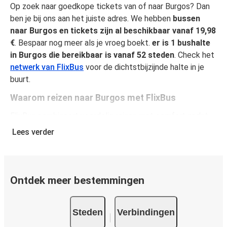
Op zoek naar goedkope tickets van of naar Burgos? Dan
ben je bij ons aan het juiste adres. We hebben
bussen
naar Burgos en tickets zijn al beschikbaar vanaf 19,98
€
. Bespaar nog meer als je vroeg boekt.
er is 1 bushalte
in Burgos die bereikbaar is vanaf 52 steden
. Check het
netwerk van FlixBus
voor de dichtstbijzijnde halte in je
buurt.
Waarom reizen naar Burgos met FlixBus
FlixBus combineert voordelig reizen met comfort zodat
passagiers van een unieke reiservaring kunnen genieten.
Lees verder
Reis comfortabel van of naar Burgos en geniet van onze
faciliteiten aan boord, zoals gratis Wi-Fi en
stopcontacten. Je kunt je favoriete stoel selecteren
tijdens het boeken en per ticket mag je één stuk
Ontdek meer bestemmingen
handbagage en één stuk ruimbagage meenemen.
Hoe koop je een busticket van of naar Burgos
Steden
Verbindingen
Een busticket kopen bij FlixBus is eenvoudig: op onze