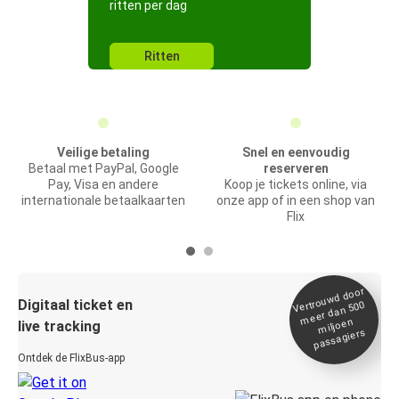
ritten per dag
Ritten
Veilige betaling
Snel en eenvoudig
Betaal met PayPal, Google
reserveren
Pay, Visa en andere
Koop je tickets online, via
internationale betaalkaarten
onze app of in een shop van
Flix
Vertrou
wd door
Digitaal ticket en
meer dan 500
miljoen
live tracking
passagiers
Ontdek de FlixBus-app