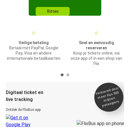
Ritten
Veilige betaling
Snel en eenvoudig
Betaal met PayPal, Google
reserveren
Pay, Visa en andere
Koop je tickets online, via
internationale betaalkaarten
onze app of in een shop van
Flix
Vertrou
wd door
Digitaal ticket en
meer dan 500
miljoen
live tracking
passagiers
Ontdek de FlixBus-app