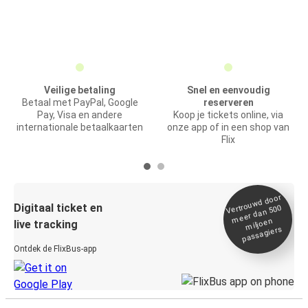
Veilige betaling
Snel en eenvoudig
Betaal met PayPal, Google
reserveren
Pay, Visa en andere
Koop je tickets online, via
internationale betaalkaarten
onze app of in een shop van
Flix
Vertrou
wd door
Digitaal ticket en
meer dan 500
miljoen
live tracking
passagiers
Ontdek de FlixBus-app