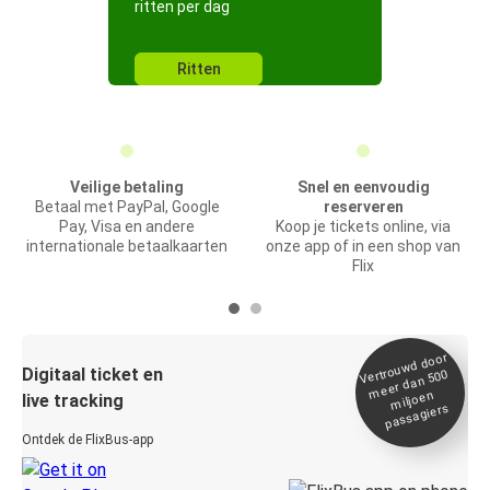
ritten per dag
Ritten
Veilige betaling
Snel en eenvoudig
Betaal met PayPal, Google
reserveren
Pay, Visa en andere
Koop je tickets online, via
internationale betaalkaarten
onze app of in een shop van
Flix
Vertrou
wd door
Digitaal ticket en
meer dan 500
miljoen
live tracking
passagiers
Ontdek de FlixBus-app