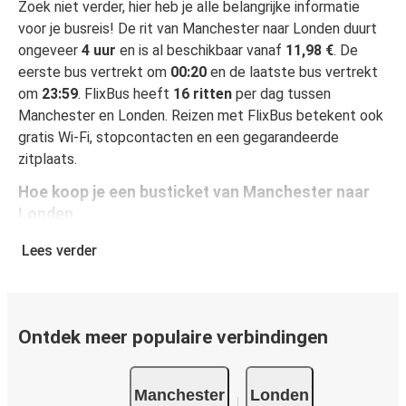
Zoek niet verder, hier heb je alle belangrijke informatie
voor je busreis! De rit van Manchester naar Londen duurt
ongeveer
4 uur
en is al beschikbaar vanaf
11,98 €
. De
eerste bus vertrekt om
00:20
en de laatste bus vertrekt
om
23:59
. FlixBus heeft
16 ritten
per dag tussen
Manchester en Londen. Reizen met FlixBus betekent ook
gratis Wi-Fi, stopcontacten en een gegarandeerde
zitplaats.
Hoe koop je een busticket van Manchester naar
Londen
Een busticket boeken is heel simpel: op onze website of
Lees verder
gratis app boek je een rit in een paar klikken. Als je online
een busticket koopt van Manchester naar Londen, kun je
veilig online betalen met creditcard, Paypal, Google en
Apple Pay. Je kunt ook contant betalen op sommige
Ontdek meer populaire verbindingen
routes of bij een van onze verkooppunten.
Manchester
Londen