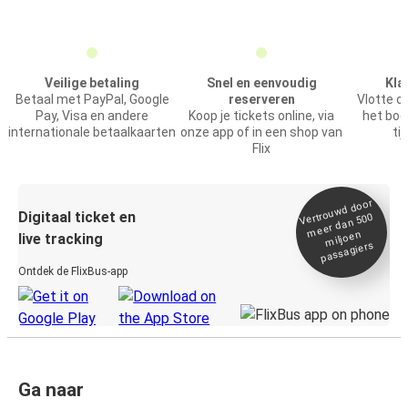
Veilige betaling
Snel en eenvoudig
Kla
Betaal met PayPal, Google
reserveren
Vlotte o
Pay, Visa en andere
Koop je tickets online, via
het boe
internationale betaalkaarten
onze app of in een shop van
tij
Flix
Vertrou
wd door
Digitaal ticket en
meer dan 500
miljoen
live tracking
passagiers
Ontdek de FlixBus-app
Ga naar