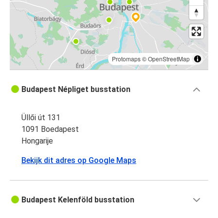
Protomaps
©
OpenStreetMap
Budapest Népliget busstation
Üllői út 131
1091 Boedapest
Hongarije
Bekijk dit adres op Google Maps
Budapest Kelenföld busstation