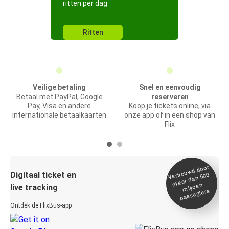
ritten per dag
Ritten
Veilige betaling
Snel en eenvoudig
Betaal met PayPal, Google
reserveren
Pay, Visa en andere
Koop je tickets online, via
internationale betaalkaarten
onze app of in een shop van
Flix
Vertrou
wd door
Digitaal ticket en
meer dan 500
miljoen
live tracking
passagiers
Ontdek de FlixBus-app