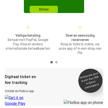
Ritten
Veilige betaling
Snel en eenvoudig
Betaal met PayPal, Google
reserveren
Pay, Visa en andere
Koop je tickets online, via
internationale betaalkaarten
onze app of in een shop van
Flix
Vertrou
wd door
Digitaal ticket en
meer dan 500
miljoen
live tracking
passagiers
Ontdek de FlixBus-app