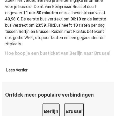
Zoek niet verder, hier heb je alle belangrijke informatie
voor je busreis! De rit van Berlijn naar Brussel duurt
ongeveer
11 uur 50 minuten
en is al beschikbaar vanaf
40,98 €
. De eerste bus vertrekt om
00:10
en de laatste
bus vertrekt om
23:59
. FlixBus heeft
10 ritten
per dag
tussen Berlijn en Brussel. Reizen met FlixBus betekent
ook gratis Wi-Fi, stopcontacten en een gegarandeerde
zitplaats.
Hoe koop je een busticket van Berlijn naar Brussel
Een busticket boeken is heel simpel: op onze website of
gratis app boek je een rit in een paar klikken. Als je online
Lees verder
een busticket koopt van Berlijn naar Brussel, kun je veilig
online betalen met creditcard, Paypal, Google en Apple
Pay. Je kunt ook contant betalen op sommige routes of
bij een van onze verkooppunten.
Ontdek meer populaire verbindingen
Berlijn
Brussel