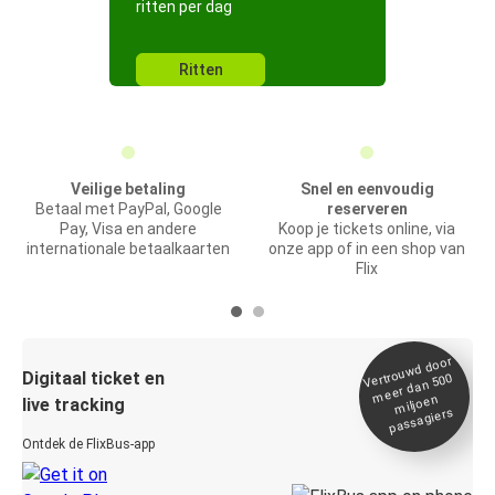
ritten per dag
Ritten
Veilige betaling
Snel en eenvoudig
Betaal met PayPal, Google
reserveren
Pay, Visa en andere
Koop je tickets online, via
internationale betaalkaarten
onze app of in een shop van
Flix
Vertrou
wd door
Digitaal ticket en
meer dan 500
miljoen
live tracking
passagiers
Ontdek de FlixBus-app