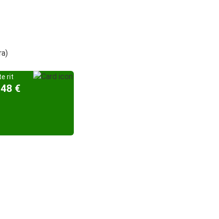
ra)
e rit
,48 €