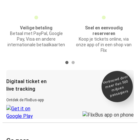
Veilige betaling
Snel en eenvoudig
Betaal met PayPal, Google
reserveren
Pay, Visa en andere
Koop je tickets online, via
internationale betaalkaarten
onze app of in een shop van
Flix
Vertrou
wd door
Digitaal ticket en
meer dan 500
miljoen
live tracking
passagiers
Ontdek de FlixBus-app