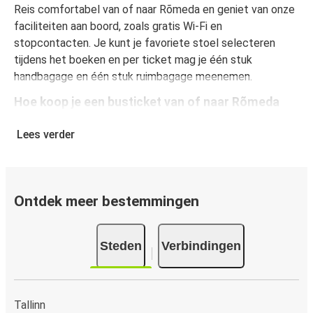
Reis comfortabel van of naar Rõmeda en geniet van onze
faciliteiten aan boord, zoals gratis Wi-Fi en
stopcontacten. Je kunt je favoriete stoel selecteren
tijdens het boeken en per ticket mag je één stuk
handbagage en één stuk ruimbagage meenemen.
Hoe koop je een busticket van of naar Rõmeda
Een busticket kopen bij FlixBus is eenvoudig: op onze
Lees verder
website of gratis FlixBus-app boek je een rit in slechts
een paar klikken. Als je een busticket van of naar Rõmeda
online koopt, kun je veilig online betalen met creditcard,
Paypal, Google en Apple Pay. Je kunt ook contant
Ontdek meer bestemmingen
betalen op sommige routes of bij een van onze
verkooppunten.
Steden
Verbindingen
Tallinn