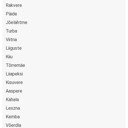
Rakvere
Päide
Jõelähtme
Turba
Viitna
Liiguste
Kiiu
Tõrremäe
Liiapeksi
Kisuvere
Aaspere
Kahala
Leszna
Kemba
Võerdla