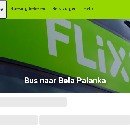
Boeking beheren
Reis volgen
Help
ce
Bus naar Bela Palanka