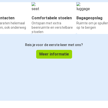
ntacten
Comfortabele stoelen
Bagageopslag
paraten helemaal
Ontspan met extra
Ruimte om je spullen
en, ook onderweg
beenruimte en verstelbare
op te bergen
stoelen
Reis je voor de eerste keer met ons?
Meer informatie