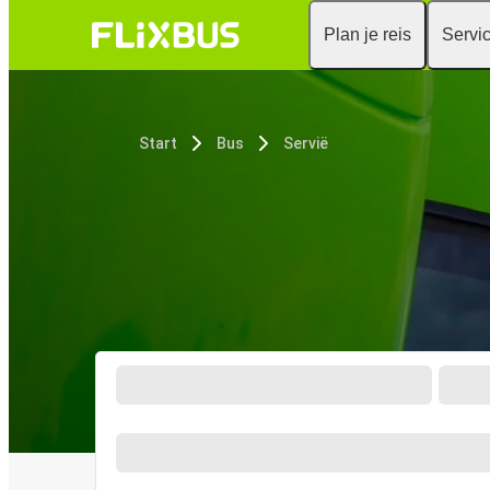
Plan je reis
Servi
Start
Bus
Servië