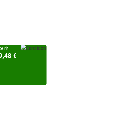
e rit
9,48 €