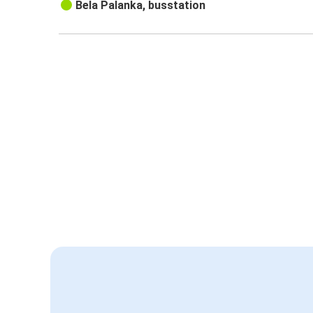
Bela Palanka, busstation
Bela Palanka BB
18310 Bela Palanka
Servië
Bekijk dit adres op Google Maps