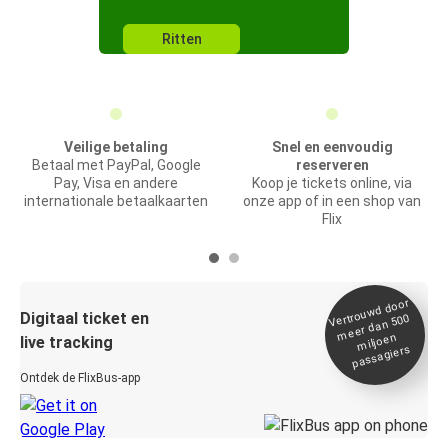
Ritten
Veilige betaling
Snel en eenvoudig
Betaal met PayPal, Google
reserveren
Pay, Visa en andere
Koop je tickets online, via
internationale betaalkaarten
onze app of in een shop van
Flix
Vertrou
wd door
Digitaal ticket en
meer dan 500
miljoen
live tracking
passagiers
Ontdek de FlixBus-app