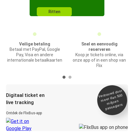
Ritten
Veilige betaling
Snel en eenvoudig
Betaal met PayPal, Google
reserveren
Pay, Visa en andere
Koop je tickets online, via
internationale betaalkaarten
onze app of in een shop van
Flix
Vertrou
wd door
Digitaal ticket en
meer dan 500
miljoen
live tracking
passagiers
Ontdek de FlixBus-app