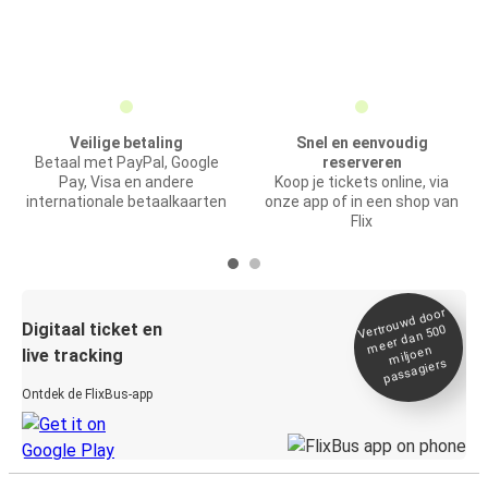
Veilige betaling
Snel en eenvoudig
Betaal met PayPal, Google
reserveren
Pay, Visa en andere
Koop je tickets online, via
internationale betaalkaarten
onze app of in een shop van
Flix
Vertrou
wd door
Digitaal ticket en
meer dan 500
miljoen
live tracking
passagiers
Ontdek de FlixBus-app