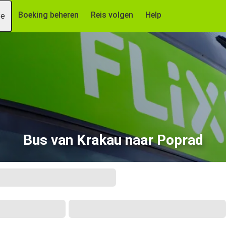
Boeking beheren
Reis volgen
Help
ce
Bus van Krakau naar Poprad