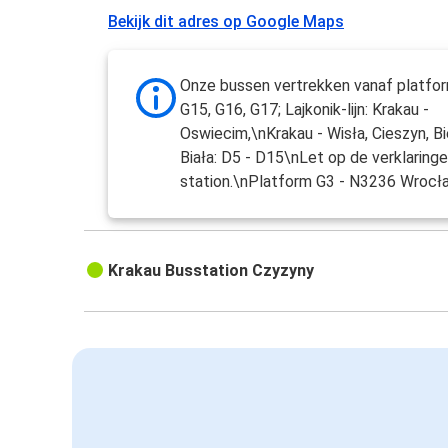
Bekijk dit adres op Google Maps
Onze bussen vertrekken vanaf platfo
G15, G16, G17; Lajkonik-lijn: Krakau -
Oswiecim,\nKrakau - Wisła, Cieszyn, Bi
Biała: D5 - D15\nLet op de verklaring
station.\nPlatform G3 - N3236 Wrocła
Krakau Busstation Czyzyny