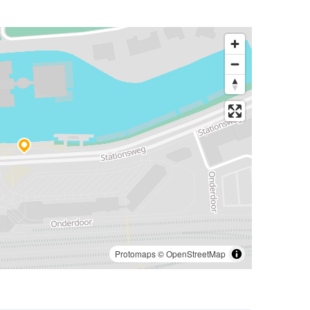
Protomaps
©
OpenStreetMap