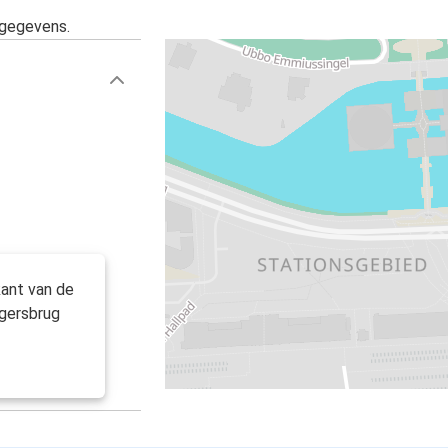
sgegevens.
kant van de
ngersbrug